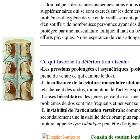
La lombalgie a des racines anciennes: nous étions 
supplémentaires qui se sont exercés sur les dernier
problèmes d'hygiène de vie et de vieillissement qui
d'en souffrir: de nombreuses personnes ayant des dis
protégée par une musculature tonique: il faut du bé
efforts physiques. Notre espérance de vie s'allong
Ce qui favorise la détérioration discale:
Les pressions prolongées et asymétriques
-
(posit
prend du ventre ce qui cambre le dos).
L'insuffisance de la ceinture musculaire abdo
-
relachement des abdos, diminution de l'activité spor
héréditaires
-Causes
: les gènes peuvent avoir une 
problèmes de dos sont très fréquents et peuvent se v
L'instabilité de l'articulation vertébrale
-
: comme 
secondairement une instabilité détériorant plus rapid
rupture, appelée
lyse isthmique
peut être d'origine
Coussin de soutien lom