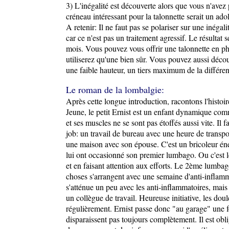
3) L'inégalité est découverte alors que vous n'ave
créneau intéressant pour la talonnette serait un ad
A retenir: Il ne faut pas se polariser sur une inéga
car ce n'est pas un traitement agressif. Le résultat
mois. Vous pouvez vous offrir une talonnette en pha
utiliserez qu'une bien sûr. Vous pouvez aussi déco
une faible hauteur, un tiers maximum de la différe
Le roman de la lombalgie:
Après cette longue introduction, racontons l'histoi
Jeune, le petit Ernist est un enfant dynamique comm
et ses muscles ne se sont pas étoffés aussi vite. Il 
job: un travail de bureau avec une heure de transpor
une maison avec son épouse. C'est un bricoleur énerg
lui ont occasionné son premier lumbago. Ou c'est le
et en faisant attention aux efforts. Le 2ème lumbago
choses s'arrangent avec une semaine d'anti-inflamma
s'atténue un peu avec les anti-inflammatoires, mais 
un collègue de travail. Heureuse initiative, les doul
régulièrement. Ernist passe donc "au garage" une fo
disparaissent pas toujours complètement. Il est obli