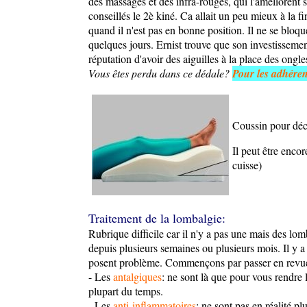
des massages et des infra-rouges, qui l'améliorent 
conseillés le 2è kiné. Ca allait un peu mieux à la f
quand il n'est pas en bonne position. Il ne se bloq
quelques jours. Ernist trouve que son investissement 
réputation d'avoir des aiguilles à la place des ongle
Vous êtes perdu dans ce dédale?
Pour les adhéren
Coussin pour déc
Il peut être enco
cuisse)
Traitement de la lombalgie:
Rubrique difficile car il n'y a pas une mais des lom
depuis plusieurs semaines ou plusieurs mois. Il y 
posent problème. Commençons par passer en revue 
- Les
antalgiques
: ne sont là que pour vous rendre 
plupart du temps.
- Les
anti-inflammatoires
: ne sont pas en réalité pl