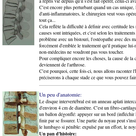
a repris vie depuis qu'il s'est fait opérer, celui-ci 
C'est encore plus perturbant quand un cas unique, le
d'anti-inflammatoires, le chirurgien veut vous opér
tout ça...
Cela reflète la difficulté à définir avec certitude l
causes sont intriquées, et c'est selon les traitement
problème avec un bistouri, l'ostéopathe avec des ma
forcément d'emblée le traitement qu'il pratique lu
non-médecins ne voudront pas vous toucher.
Pour compliquer encore les choses, la cause de la 
deviennent de l'arthrose.
C'est pourquoi, cette fois-ci, nous allons raconter l
préciserons à chaque stade ce que vous pouvez faire
Un peu d'anatomie:
Le disque intervertébral est un anneau aplati interca
d'environ 4 cm de diamètre. C'est un fibro-cartilage
un ballon dégonflé: appuyer sur un bord (infléchir l
finir par se fissurer. Une partie du noyau peut s'ins
le lumbago si pénible: expulsé par un effort, le no
Un pan d'histoire: