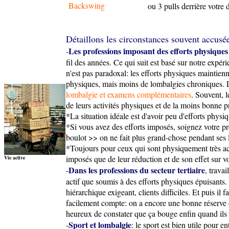
ou 3 pulls derrière votre 
Détaillons les circonstances souvent accusée
Les professions imposant des efforts physique
-
fil des années. Ce qui suit est basé sur notre expé
n'est pas paradoxal: les efforts physiques maintien
physiques, mais moins de lombalgies chroniques. Les 
lombalgie et examens complémentaires
. Souvent, l
de leurs activités physiques et de la moins bonne p
*La situation idéale est d'avoir peu d'efforts phy
*Si vous avez des efforts imposés, soignez votre p
boulot >> on ne fait plus grand-chose pendant ses l
*Toujours pour ceux qui sont physiquement très acti
imposés que de leur réduction et de son effet sur v
Vie active
Dans les professions du secteur tertiaire
-
, trava
actif que soumis à des efforts physiques épuisants
hiérarchique exigeant, clients difficiles. Et puis il
facilement compte: on a encore une bonne réserve d
heureux de constater que ça bouge enfin quand ils 
Sport et lombalgie
-
: le sport est bien utile pour 