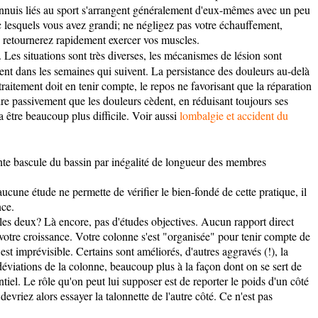
ennuis liés au sport s'arrangent généralement d'eux-mêmes avec un peu
ec lesquels vous avez grandi; ne négligez pas votre échauffement,
us retournerez rapidement exercer vos muscles.
Les situations sont très diverses, les mécanismes de lésion sont
ent dans les semaines qui suivent. La persistance des douleurs au-delà
aitement doit en tenir compte, le repos ne favorisant que la réparation
ndre passivement que les douleurs cèdent, en réduisant toujours ses
va être beaucoup plus difficile. Voir aussi
lombalgie et accident du
nte bascule du bassin par inégalité de longueur des membres
cune étude ne permette de vérifier le bien-fondé de cette pratique, il
nce.
e les deux? Là encore, pas d'études objectives. Aucun rapport direct
e votre croissance. Votre colonne s'est "organisée" pour tenir compte de
t imprévisible. Certains sont améliorés, d'autres aggravés (!), la
éviations de la colonne, beaucoup plus à la façon dont on se sert de
tiel. Le rôle qu'on peut lui supposer est de reporter le poids d'un côté
evriez alors essayer la talonnette de l'autre côté. Ce n'est pas