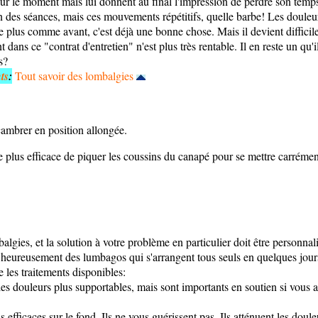
sur le moment mais lui donnent au final l'impression de perdre son temps
in des séances, mais ces mouvements répétitifs, quelle barbe! Les douleurs
ue plus comme avant, c'est déjà une bonne chose. Mais il devient difficil
dans ce "contrat d'entretien" n'est plus très rentable. Il en reste un qu'i
s?
ts
:
Tout savoir des lombalgies
ambrer en position allongée.
re plus efficace de piquer les coussins du canapé pour se mettre carrément
balgies, et la solution à votre problème en particulier doit être personn
a heureusement des lumbagos qui s'arrangent tous seuls en quelques jours
les traitements disponibles:
les douleurs plus supportables, mais sont importants en soutien si vous a
us efficaces sur le fond. Ils ne vous guérissent pas. Ils atténuent les do