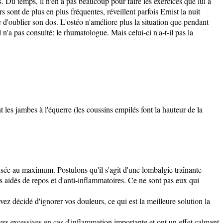
. Du temps, il n'en a pas beaucoup pour faire les exercices que lui a
 sont de plus en plus fréquentes, réveillent parfois Ernist la nuit
e d'oublier son dos. L'ostéo n'améliore plus la situation que pendant
l n'a pas consulté: le rhumatologue. Mais celui-ci n'a-t-il pas la
 les jambes à l'équerre (les coussins empilés font la hauteur de la
alisée au maximum. Postulons qu'il s'agit d'une lombalgie traînante
 aidés de repos et d'anti-inflammatoires. Ce ne sont pas eux qui
vez décidé d'ignorer vos douleurs, ce qui est la meilleure solution la
uleurs excessives en cas d'inflammation importante et ont un effet calmant