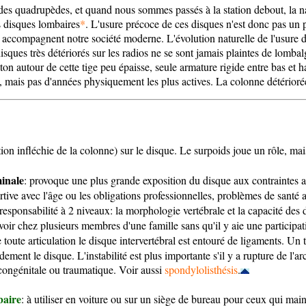
des quadrupèdes, et quand nous sommes passés à la station debout, la nat
s disques lombaires
*
. L'usure précoce de ces disques n'est donc pas un 
 accompagnent notre société moderne. L'évolution naturelle de l'usure des
ques très détériorés sur les radios ne se sont jamais plaintes de lombalg
ton autour de cette tige peu épaisse, seule armature rigide entre bas et 
e, mais pas d'années physiquement les plus actives. La colonne détérior
ion infléchie de la colonne) sur le disque. Le surpoids joue un rôle, ma
minale
: provoque une plus grande exposition du disque aux contraintes a
tive avec l'âge ou les obligations professionnelles, problèmes de santé a
responsabilité à 2 niveaux: la morphologie vertébrale et la capacité des di
oir chez plusieurs membres d'une famille sans qu'il y aie une participati
toute articulation le disque intervertébral est entouré de ligaments. Un
ement le disque. L'instabilité est plus importante s'il y a rupture de l'ar
 congénitale ou traumatique. Voir aussi
spondylolisthésis
.
baire
: à utiliser en voiture ou sur un siège de bureau pour ceux qui mai