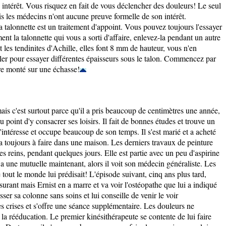
intérêt. Vous risquez en fait de vous déclencher des douleurs! Le seul
ais les médecins n'ont aucune preuve formelle de son intérêt.
a talonnette est un traitement d'appoint. Vous pouvez toujours l'essayer
ent la talonnette qui vous a sorti d'affaire, enlevez-la pendant un autre
les tendinites d'Achille, elles font 8 mm de hauteur, vous n'en
iler pour essayer différentes épaisseurs sous le talon. Commencez par
tre monté sur une échasse!
is c'est surtout parce qu'il a pris beaucoup de centimètres une année,
u point d'y consacrer ses loisirs. Il fait de bonnes études et trouve un
l'intéresse et occupe beaucoup de son temps. Il s'est marié et a acheté
 a toujours à faire dans une maison. Les derniers travaux de peinture
s reins, pendant quelques jours. Elle est partie avec un peu d'aspirine
 a une mutuelle maintenant, alors il voit son médecin généraliste. Les
out le monde lui prédisait! L'épisode suivant, cinq ans plus tard,
surant mais Ernist en a marre et va voir l'ostéopathe que lui a indiqué
sser sa colonne sans soins et lui conseille de venir le voir
es crises et s'offre une séance supplémentaire. Les douleurs ne
 la rééducation. Le premier kinésithérapeute se contente de lui faire