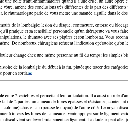
avale une boîte d'anti-inflammatoires quand il a une crise, un autre opéré e
 vôtre, amène des conclusions très différentes de la part des différents 
er, le rhumatologue parle de vous mettre une satanée aiguille dans le dos
es motifs de la lombalgie: lésion du disque, contracture, entorse ou blocag
s qu'il pratique et sa sensibilité personnelle qu'un thérapeute va vous fai
nipulations, le rhumato avec ses piqûres et son lombostat. Vous reconna
i-même. De nombreux chirurgiens refusent l'indication opératoire qu'on 
douleur change chez une même personne au fil du temps: les simples bloca
'histoire de la lombalgie du début à la fin, plutôt que tracer des catégori
 pour en sortir.
lé entre 2 vertèbres et permettant leur articulation. Il a aussi un rôle d'
 fait de 2 parties: un anneau de fibres épaisses et résistantes, contenan
a colonne) chasse l'air (pousse le noyau) de l'autre côté. Le noyau disca
inuer à travers les fibres de l'anneau et venir appuyer sur le ligament vert
yau discal vient soulever brutalement ce ligament. La douleur peut aller