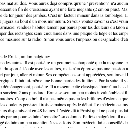
z pas mal au dos. Vous aurez déjà compris qu'une "prévention" n'a aucun 
olescent en fin de croissance ayant une forte inégalité (2 cm ou plus). M
lité de longueur des jambes. C'est un facteur mineur dans la lombalgie. L
 se jugera au bout d'un mois minimum. Si vous voulez savoir si c'est vraim
rmacie: vendues habituellement par paires pour les douleurs du talon et 
uper des rectangles semi-circulaires dans une plaque de liège et les emp
nce mesurée sur la radio. Sinon vous aurez l'impression désagréable d'ê
re de Ernist, un lombalgique:
e les autres. Il est peut-être un peu moins charpenté que la moyenne, ma
fait du sport à l'école avec les autres, mais n'en éprouve pas une passion a
t par jour, aller et retour. Ses compétences sont appréciées, son travail 
ique. Il fait lui-même une bonne partie des finitions. Par la suite, il y
 déménagement, peut-être. Il a ressenti cette classique "barre" au bas de
 survient 2 ans plus tard. Ernist se sent un peu moins invulnérable et il
toires. Coup de bol, il n'a pas même pas eu les brûlures d'estomac que t
les douleurs persistent trois semaines après le début. Le médecin est ras
eurs disparaissent en 48 heures. L'ostéo dit à Ernist qu'il ne peut plus lai
is par an pour se faire "remettre" sa colonne. Parfois malgré tout il a d
gé de faire un peu attention à ses efforts. Son médecin lui a conseillé de