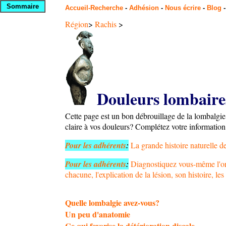
Sommaire
Accueil-Recherche
-
Adhésion
-
Nous écrire
-
Blog
Région
>
Rachis
>
Douleurs lombair
Cette page est un bon débrouillage de la lombalgie.
claire à vos douleurs?
Complétez votre information 
Pour les adhérents
:
La grande histoire naturelle d
Pour les adhérents
:
Diagnostiquez vous-même l'ori
chacune, l'explication de la lésion, son histoire, le
Quelle lombalgie avez-vous?
Un peu d'anatomie
Ce qui favorise la détérioration discale