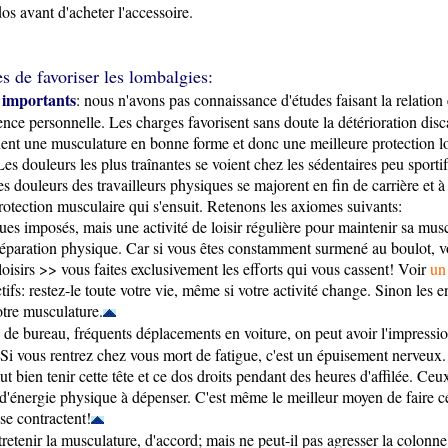
dos avant d'acheter l'accessoire.
s de favoriser les lombalgies:
s importants
: nous n'avons pas connaissance d'études faisant la relation 
rience personnelle. Les charges favorisent sans doute la détérioration di
nent une musculature en bonne forme et donc une meilleure protection lom
douleurs les plus traînantes se voient chez les sédentaires peu sportifs 
es douleurs des travailleurs physiques se majorent en fin de carrière et à
rotection musculaire qui s'ensuit. Retenons les axiomes suivants:
siques imposés, mais une activité de loisir régulière pour maintenir sa 
réparation physique. Car si vous êtes constamment surmené au boulot, vot
oisirs >> vous faites exclusivement les efforts qui vous cassent! Voir
un
fs: restez-le toute votre vie, même si votre activité change. Sinon les 
otre musculature.
il de bureau, fréquents déplacements en voiture, on peut avoir l'impressi
. Si vous rentrez chez vous mort de fatigue, c'est un épuisement nerveux
 faut bien tenir cette tête et ce dos droits pendant des heures d'affilée. 
'énergie physique à dépenser. C'est même le meilleur moyen de faire cé
se contractent!
entretenir la musculature, d'accord; mais ne peut-il pas agresser la colon