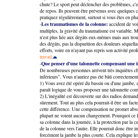
chute? Le sport peut déclencher des problèmes, c'e
de repos. Ils peuvent être prévenus avec quelques c
pratiquez régulièrement, surtout si vous êtes en ph
Les traumatismes de la colonne:
-
accident de voi
multiples, la gravité du traumatisme est variable. 
n'est plus liée aux dégâts eux-mêmes mais aux troub
des dégâts, pas la disparition des douleurs séquella
efforts, voire en n'ayant pas repris son activité pro
travail
.
Que penser d'une talonnette compensant une i
-
De nombreuses personnes arrivent très inquiètes c
inférieurs". Vous n'auriez pas été bâti correctement
1) Vous avez été opéré du bassin ou d'une jambe, av
paraît logique de vous proposer une talonnette comp
2) L'inégalité est découverte sur des radios demand
sûrement. Tout au plus cela pourrait-il être un fac
cette différence. Une compensation ne promet absolu
plupart ne voient aucun changement. Pourquoi ce fl
sa colonne dans la journée, à la protection par la c
de la colonne vers l'autre. Elle pourrait donc être 
forcément la jambe la plus courte. Cela explique le