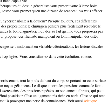
st handicapé à vie...
thérapeutes du dos: le généraliste vous prescrit votre Xième boîte
, l'ostéo vous promet qu'en une dizaine de séances il va vous effacer
e, hypersensibilité à la douleur? Presque toujours, ces différentes
re des propositions: le chirurgien pensera plus facilement résoudre le
îtrez le bon diagnosticien du dos au fait qu'il ne vous proposera pas
leur propose, des rhumato manipulent ou font manipuler, des ostéo
ges se transforment en véritable détériorations, les lésions discales
es trop figées. Vous vous situerez dans cette évolution, et nous
amortissement, tout le poids du haut du corps se portant sur cette surface
t un noyau gélatineux. Le disque amortit les pressions comme le ferait
l exerce ainsi des pressions répétées sur son anneau fibreux, qui peut
ébral postérieur. C'est un ligament très riche en nerfs. C'est ce qui rend
 jusqu'à provoquer une perte de connaissance. Voir aussi
sciatique
.