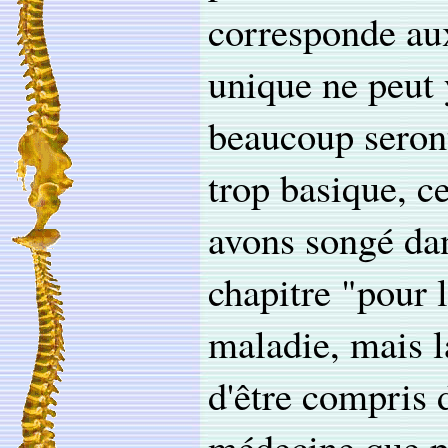
corresponde aux
unique ne peut y
beaucoup seron
trop basique, c
avons songé da
chapitre "pour 
maladie, mais l
d'être compris d
médecine que p